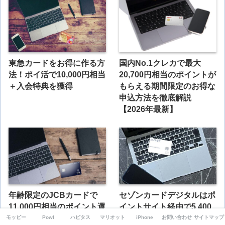
東急カードをお得に作る方
国内No.1クレカで最大
法！ポイ活で10,000円相当
20,700円相当のポイントが
＋入会特典を獲得
もらえる期間限定のお得な
申込方法を徹底解説
【2026年最新】
年齢限定のJCBカードで
セゾンカードデジタルはポ
11,000円相当のポイント還
イントサイト経由で5,400
元がもらえる期間限定のお
円相当がもらえる申込方法
モッピー
Powl
ハピタス
マリオット
iPhone
お問い合わせ
サイトマップ