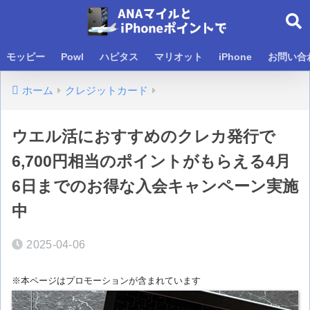
モッピー
Powl
ハピタス
マリオット
iPhone
お問い合
ホーム
クレジットカード
ウエル活におすすめのクレカ発行で
6,700円相当のポイントがもらえる4月
6日までのお得な入会キャンペーン実施
中
2025-04-06
※本ページはプロモーションが含まれています