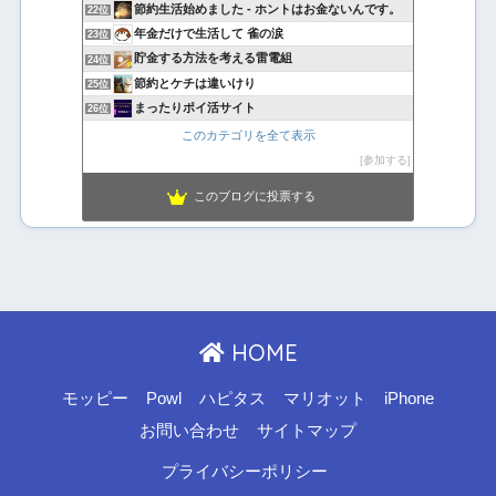
節約生活始めました - ホントはお金ないんです。
22位
年金だけで生活して 雀の涙
23位
貯金する方法を考える雷電組
24位
節約とケチは違いけり
25位
まったりポイ活サイト
26位
このカテゴリを全て表示
参加する
このブログに投票する
HOME
モッピー
Powl
ハピタス
マリオット
iPhone
お問い合わせ
サイトマップ
プライバシーポリシー