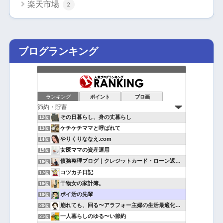
楽天市場
2
ブログランキング
ランキング
ポイント
ブロ画
その日暮らし、身の丈暮らし
12位
ケチケチママと呼ばれて
13位
やりくりななえ.com
14位
女医ママの資産運用
15位
債務整理ブログ｜クレジットカード・ローン返済で悩んでいる方へ
16位
コツカチ日記
17位
干物女の家計簿。
18位
ポイ活の先輩
19位
崩れても、回る〜アラフォー主婦の生活最適化日記
20位
一人暮らしのゆる〜い節約
21位