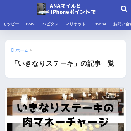
モッピー
Powl
ハピタス
マリオット
iPhone
お問い合
ホーム
「いきなりステーキ」の記事一覧