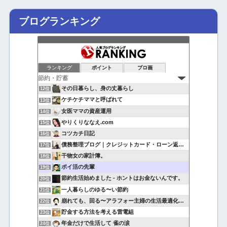
ブログランキング
ランキング
ポイント
ブロ画
その日暮らし、身の丈暮らし
12位
ケチケチママと呼ばれて
13位
女医ママの資産運用
14位
やりくりななえ.com
15位
コツカチ日記
16位
債務整理ブログ｜クレジットカード・ローン返済で悩んでいる方へ
17位
干物女の家計簿。
18位
ポイ活の先輩
19位
節約生活始めました - ホントはお金ないんです。
20位
一人暮らしのゆる〜い節約
21位
崩れても、回る〜アラフォー主婦の生活最適化日記
22位
貯金する方法を考える雷電組
23位
年金だけで生活して 雀の涙
24位