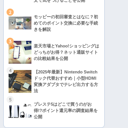
文で気をつけることを公開
2
モッピーの初回審査とはなに？初
めてのポイント交換に必要な手続
きを解説
3
楽天市場とYahoo!ショッピングは
どっちがお得？ネット通販サイト
の比較結果を公開
4
【2025年最新】Nintendo Switch
ドック代替おすすめ｜小型HDMI
変換アダプタでテレビ出力する方
法
5
プレステ5はどこで買うのがお
得!?ポイント還元率の調査結果を
公開