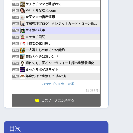
ケチケチママと呼ばれて
13位
やりくりななえ.com
14位
女医ママの資産運用
15位
債務整理ブログ｜クレジットカード・ローン返済で悩んでいる方へ
16位
ポイ活の先輩
17位
コツカチ日記
18位
干物女の家計簿。
19位
一人暮らしのゆる〜い節約
20位
節約とケチは違いけり
21位
崩れても、回る〜アラフォー主婦の生活最適化日記
22位
まったりポイ活サイト
23位
年金だけで生活して 雀の涙
24位
このカテゴリを全て表示
参加する
このブログに投票する
目次