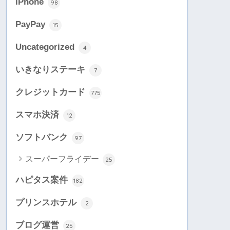
iPhone
98
PayPay
15
Uncategorized
4
いきなりステーキ
7
クレジットカード
775
スマホ決済
12
ソフトバンク
97
スーパーフライデー
25
ハピタス案件
182
プリンスホテル
2
ブログ運営
25