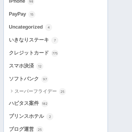
iPhone
98
PayPay
15
Uncategorized
4
いきなりステーキ
7
クレジットカード
775
スマホ決済
12
ソフトバンク
97
スーパーフライデー
25
ハピタス案件
182
プリンスホテル
2
ブログ運営
25