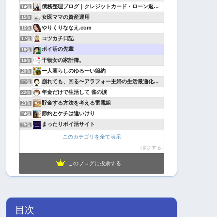
債務整理ブログ｜クレジットカード・ローン返済で悩んでいる方へ
14位
女医ママの資産運用
15位
やりくりななえ.com
16位
コツカチ日記
17位
ポイ活の先輩
18位
干物女の家計簿。
19位
一人暮らしのゆる〜い節約
20位
崩れても、回る〜アラフォー主婦の生活最適化日記
21位
年金だけで生活して 雀の涙
22位
貯金する方法を考える雷電組
23位
節約とケチは違いけり
24位
まったりポイ活サイト
25位
このカテゴリを全て表示
参加する
このブログに投票する
目次