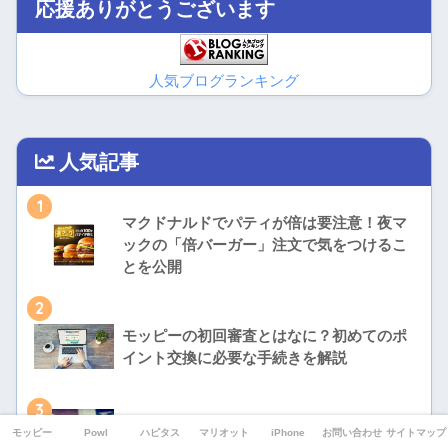
応援ありがとうございます
人気ブログランキング
人気記事
1
マクドナルドでパティが倍は要注意！夜マ
ックの「倍バーガー」注文で気をつけるこ
とを公開
2
モッピーの初回審査とはなに？初めてのポ
イント交換に必要な手続きを解説
3
モッピー
Powl
ハピタス
マリオット
iPhone
お問い合わせ
サイトマップ
楽天市場とYahoo!ショッピングはどっちが