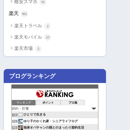
格安スマホ
10
楽天
182
楽天トラベル
2
楽天モバイル
27
楽天市場
2
ブログランキング
ランキング
ポイント
ブロ画
ひとりで生きる
7位
ゆり子のかくれ家・シニアライフログ
8位
独身オバチャンの猫とのまったり節約生活
9位