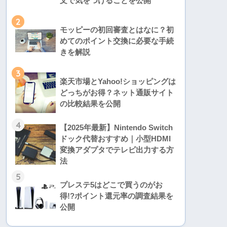
文で気をつけることを公開
2
モッピーの初回審査とはなに？初
めてのポイント交換に必要な手続
きを解説
3
楽天市場とYahoo!ショッピングは
どっちがお得？ネット通販サイト
の比較結果を公開
4
【2025年最新】Nintendo Switch
ドック代替おすすめ｜小型HDMI
変換アダプタでテレビ出力する方
法
5
プレステ5はどこで買うのがお
得!?ポイント還元率の調査結果を
公開