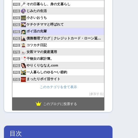
その日暮らし、身の丈暮らし
10位
じみたの生活
11位
小さいおうち
12位
ケチケチママと呼ばれて
13位
ポイ活の先輩
14位
債務整理ブログ｜クレジットカード・ローン返済で悩んでいる方へ
15位
コツカチ日記
16位
女医ママの資産運用
17位
干物女の家計簿。
18位
やりくりななえ.com
19位
一人暮らしのゆる〜い節約
20位
まったりポイ活サイト
21位
このカテゴリを全て表示
参加する
このブログに投票する
目次