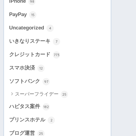
iPhone
98
PayPay
15
Uncategorized
4
いきなりステーキ
7
クレジットカード
773
スマホ決済
12
ソフトバンク
97
スーパーフライデー
25
ハピタス案件
182
プリンスホテル
2
ブログ運営
25