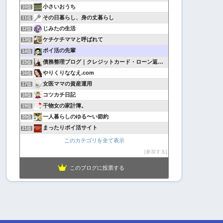
小さいおうち
10位
その日暮らし、身の丈暮らし
11位
じみたの生活
12位
ケチケチママと呼ばれて
13位
ポイ活の先輩
14位
債務整理ブログ｜クレジットカード・ローン返済で悩んでいる方へ
15位
やりくりななえ.com
16位
女医ママの資産運用
17位
コツカチ日記
18位
干物女の家計簿。
19位
一人暮らしのゆる〜い節約
20位
まったりポイ活サイト
21位
このカテゴリを全て表示
参加する
このブログに投票する