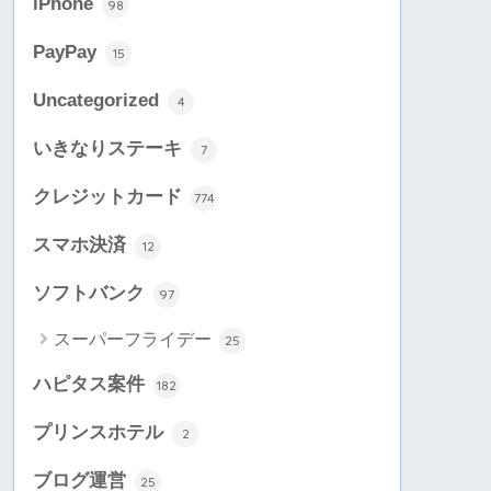
iPhone
98
PayPay
15
Uncategorized
4
いきなりステーキ
7
クレジットカード
774
スマホ決済
12
ソフトバンク
97
スーパーフライデー
25
ハピタス案件
182
プリンスホテル
2
ブログ運営
25