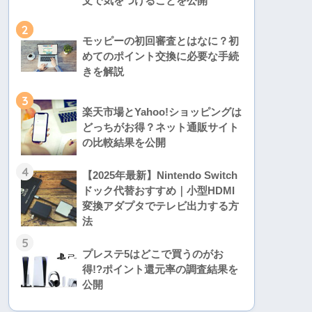
文で気をつけることを公開
2
モッピーの初回審査とはなに？初
めてのポイント交換に必要な手続
きを解説
3
楽天市場とYahoo!ショッピングは
どっちがお得？ネット通販サイト
の比較結果を公開
4
【2025年最新】Nintendo Switch
ドック代替おすすめ｜小型HDMI
変換アダプタでテレビ出力する方
法
5
プレステ5はどこで買うのがお
得!?ポイント還元率の調査結果を
公開