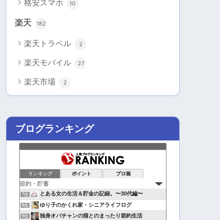
格安スマホ
10
楽天
182
楽天トラベル
2
楽天モバイル
27
楽天市場
2
ブログランキング
ランキング
ポイント
ブロ画
とある女の生活＆貯金の記録。〜30代編〜
7位
ゆり子のかくれ家・シニアライフログ
8位
独身オバチャンの猫とのまったり節約生活
9位