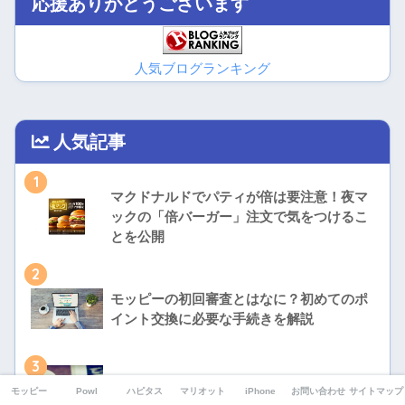
応援ありがとうございます
人気ブログランキング
人気記事
1
マクドナルドでパティが倍は要注意！夜マ
ックの「倍バーガー」注文で気をつけるこ
とを公開
2
モッピーの初回審査とはなに？初めてのポ
イント交換に必要な手続きを解説
3
楽天市場とYahoo!ショッピングはどっちが
モッピー
Powl
ハピタス
マリオット
iPhone
お問い合わせ
サイトマップ