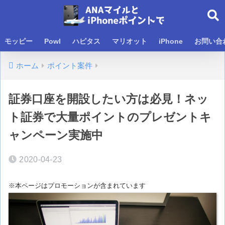
モッピー
Powl
ハピタス
マリオット
iPhone
お問い合
ホーム
ポイント案件
証券口座を開設したい方は必見！ネッ
ト証券で大量ポイントのプレゼントキ
ャンペーン実施中
2020-04-23
※本ページはプロモーションが含まれています