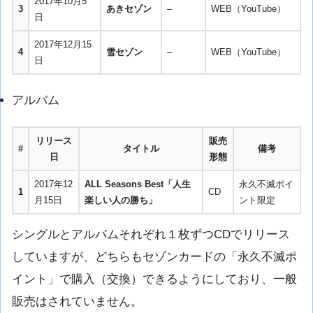
2017年10月5
3
あきセゾン
–
WEB（YouTube）
日
2017年12月15
4
雪セゾン
–
WEB（YouTube）
日
アルバム
リリース
販売
#
タイトル
備考
日
形態
2017年12
ALL Seasons Best「人生
永久不滅ポイ
1
CD
月15日
楽しい人の勝ち」
ント限定
シングルとアルバムそれぞれ１枚ずつCDでリリース
していますが、どちらもセゾンカードの「永久不滅ポ
イント」で購入（交換）できるようにしており、一般
販売はされていません。