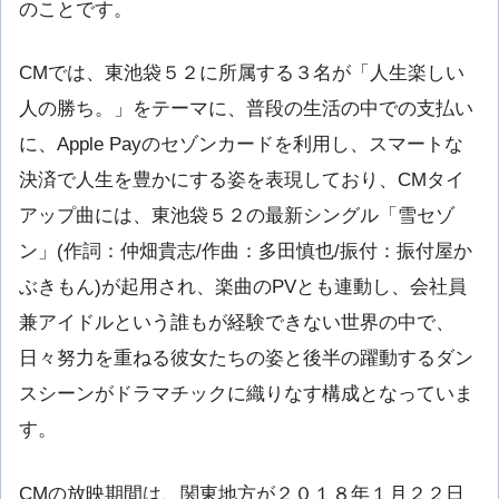
のことです。
CMでは、東池袋５２に所属する３名が「人生楽しい
人の勝ち。」をテーマに、普段の生活の中での支払い
に、Apple Payのセゾンカードを利用し、スマートな
決済で人生を豊かにする姿を表現しており、CMタイ
アップ曲には、東池袋５２の最新シングル「雪セゾ
ン」(作詞：仲畑貴志/作曲：多田慎也/振付：振付屋か
ぶきもん)が起用され、楽曲のPVとも連動し、会社員
兼アイドルという誰もが経験できない世界の中で、
日々努力を重ねる彼女たちの姿と後半の躍動するダン
スシーンがドラマチックに織りなす構成となっていま
す。
CMの放映期間は、関東地方が２０１８年１月２２日