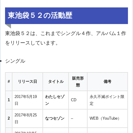
東池袋５２の活動歴
東池袋５２は、これまでシングル４作、アルバム１作
をリリースしています。
シングル
販売形
#
リリース日
タイトル
備考
態
2017年5月19
わたしセゾ
永久不滅ポイント限
1
CD
日
ン
定
2017年8月25
2
なつセゾン
–
WEB（YouTube）
日