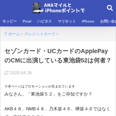
モッピー
Powl
ハピタス
マリオット
iPhone
お問い合
ホーム
クレジットカード
セゾンカード・UCカードのApplePay
のCMに出演している東池袋52は何者？
2020-04-26
※本ページはプロモーションが含まれています
みなさん、「
東池袋５２
」をご存知ですか？
AKB４８、NMB４８、乃木坂４６、欅坂４６ではなく