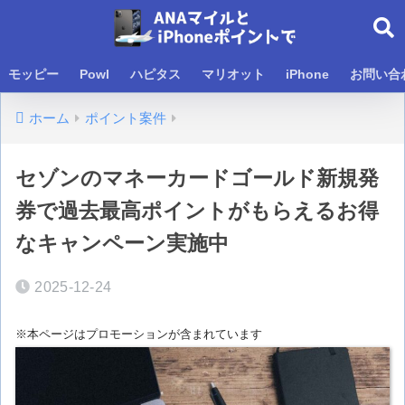
モッピー
Powl
ハピタス
マリオット
iPhone
お問い合
ホーム
ポイント案件
セゾンのマネーカードゴールド新規発
券で過去最高ポイントがもらえるお得
なキャンペーン実施中
2025-12-24
※本ページはプロモーションが含まれています