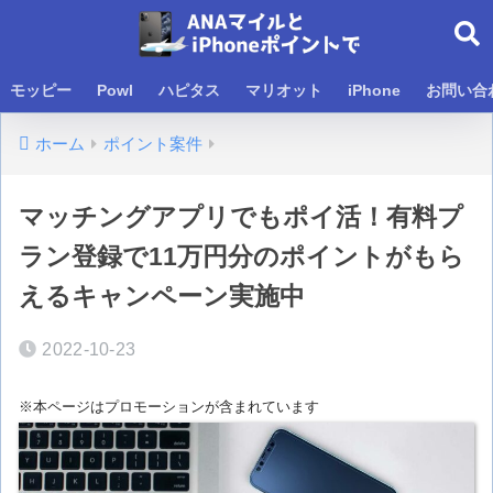
モッピー
Powl
ハピタス
マリオット
iPhone
お問い合
ホーム
ポイント案件
マッチングアプリでもポイ活！有料プ
ラン登録で11万円分のポイントがもら
えるキャンペーン実施中
2022-10-23
※本ページはプロモーションが含まれています