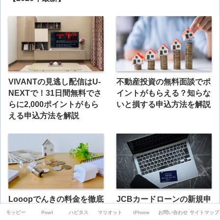
VIVANTの見逃し配信はU-
不動産投資の無料面談でポ
NEXTで！31日間無料でさ
イントがもらえる？知らな
らに2,000ポイントがもら
いと損する申込方法を解説
える申込方法を解説
Looopでんきの料金を徹底
JCBカードローンの新規申
解説｜市場連動型の注意点
込と借入予約で20,000円相
モッピー
Powl
ハピタス
マリオット
iPhone
お問い合わせ
サイトマップ