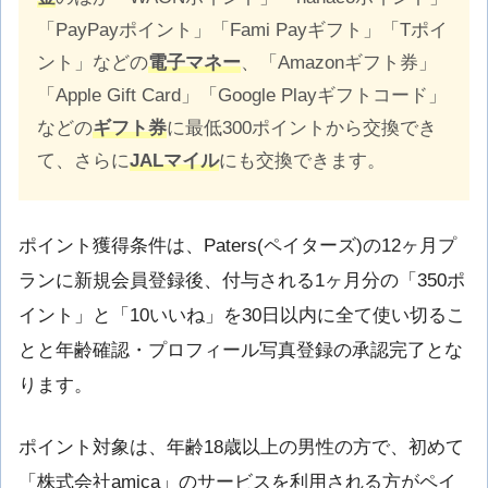
「PayPayポイント」「Fami Payギフト」「Tポイ
ント」などの
電子マネー
、「Amazonギフト券」
「Apple Gift Card」「Google Playギフトコード」
などの
ギフト券
に最低300ポイントから交換でき
て、さらに
JALマイル
にも交換できます。
ポイント獲得条件は、Paters(ペイターズ)の12ヶ月プ
ランに新規会員登録後、付与される1ヶ月分の「350ポ
イント」と「10いいね」を30日以内に全て使い切るこ
とと年齢確認・プロフィール写真登録の承認完了とな
ります。
ポイント対象は、年齢18歳以上の男性の方で、初めて
「株式会社amica」のサービスを利用される方がペイ