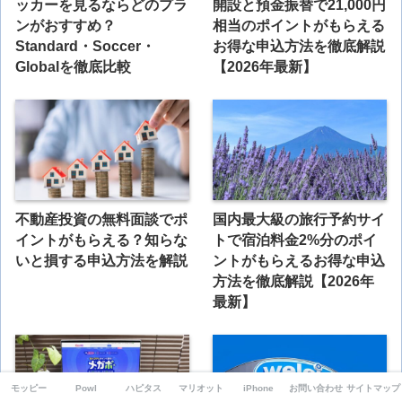
ッカーを見るならどのプラ
開設と預金振替で21,000円
ンがおすすめ？
相当のポイントがもらえる
Standard・Soccer・
お得な申込方法を徹底解説
Globalを徹底比較
【2026年最新】
不動産投資の無料面談でポ
国内最大級の旅行予約サイ
イントがもらえる？知らな
トで宿泊料金2%分のポイ
いと損する申込方法を解説
ントがもらえるお得な申込
方法を徹底解説【2026年
最新】
モッピー
Powl
ハピタス
マリオット
iPhone
お問い合わせ
サイトマップ