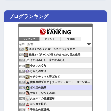
ブログランキング
ランキング
ポイント
ブロ画
ゆり子のかくれ家・シニアライフログ
8位
独身オバチャンの猫とのまったり節約生活
9位
その日暮らし、身の丈暮らし
10位
小さいおうち
11位
じみたの生活
12位
ケチケチママと呼ばれて
13位
債務整理ブログ｜クレジットカード・ローン返済で悩んでいる方へ
14位
ポイ活の先輩
15位
やりくりななえ.com
16位
女医ママの資産運用
17位
コツカチ日記
18位
干物女の家計簿。
19位