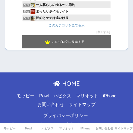
一人暮らしのゆる〜い節約
20位
まったりポイ活サイト
21位
節約とケチは違いけり
22位
このカテゴリを全て表示
参加する
このブログに投票する
HOME
モッピー
Powl
ハピタス
マリオット
iPhone
お問い合わせ
サイトマップ
プライバシーポリシー
© 2026 ANAマイルとiPhoneポイントで All rights reserved.
モッピー
Powl
ハピタス
マリオット
iPhone
お問い合わせ
サイトマップ