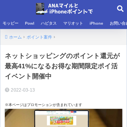
モッピー
Powl
ハピタス
マリオット
iPhone
お問い合
ホーム
ポイント案件
ネットショッピングのポイント還元が
最高41%になるお得な期間限定ポイ活
イベント開催中
2022-03-13
※本ページはプロモーションが含まれています