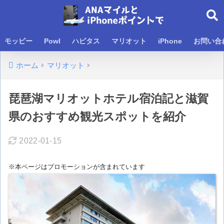
モッピー
Powl
ハピタス
マリオット
iPhone
お問い合
ホーム
マリオット
琵琶湖マリオットホテル宿泊記と滋賀
県のおすすめ観光スポットを紹介
2022-01-15
※本ページはプロモーションが含まれています