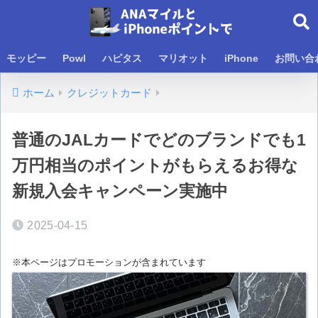
モッピー
Powl
ハピタス
マリオット
iPhone
お問い合
ホーム
クレジットカード
普通のJALカードでどのブランドでも1
万円相当のポイントがもらえるお得な
新規入会キャンペーン実施中
2025-04-15
※本ページはプロモーションが含まれています