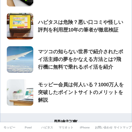
ハピタスは危険？悪い口コミや怪しい
評判を利用歴10年の筆者が徹底検証
マツコの知らない世界で紹介されたポ
イ活主婦の夢をかなえる方法とは?飛
行機に無料で乗れるポイ活を紹介
モッピー会員は何人いる？1000万人を
突破したポイントサイトのメリットを
解説
関連記事
モッピー
Powl
ハピタス
マリオット
iPhone
お問い合わせ
サイトマップ