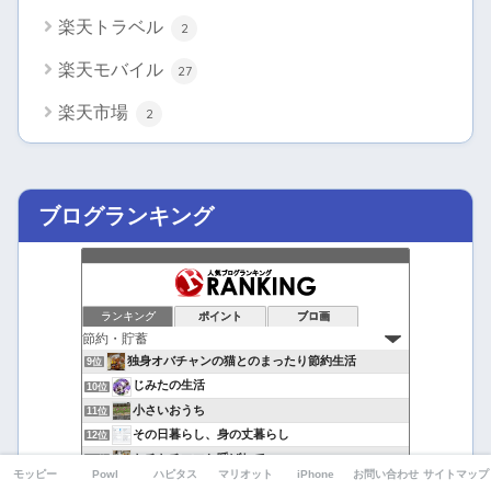
楽天トラベル
2
楽天モバイル
27
楽天市場
2
ブログランキング
ランキング
ポイント
ブロ画
独身オバチャンの猫とのまったり節約生活
9位
じみたの生活
10位
小さいおうち
11位
その日暮らし、身の丈暮らし
12位
ケチケチママと呼ばれて
13位
モッピー
Powl
ハピタス
マリオット
iPhone
お問い合わせ
サイトマップ
やりくりななえ.com
14位