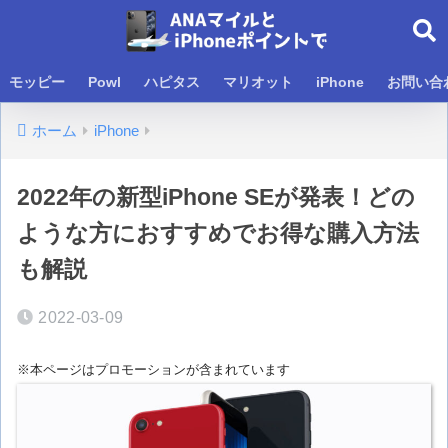
モッピー
Powl
ハピタス
マリオット
iPhone
お問い合
ホーム
iPhone
2022年の新型iPhone SEが発表！どの
ような方におすすめでお得な購入方法
も解説
2022-03-09
※本ページはプロモーションが含まれています