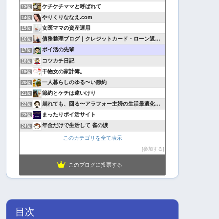
ケチケチママと呼ばれて
13位
やりくりななえ.com
14位
女医ママの資産運用
15位
債務整理ブログ｜クレジットカード・ローン返済で悩んでいる方へ
16位
ポイ活の先輩
17位
コツカチ日記
18位
干物女の家計簿。
19位
一人暮らしのゆる〜い節約
20位
節約とケチは違いけり
21位
崩れても、回る〜アラフォー主婦の生活最適化日記
22位
まったりポイ活サイト
23位
年金だけで生活して 雀の涙
24位
このカテゴリを全て表示
参加する
このブログに投票する
目次