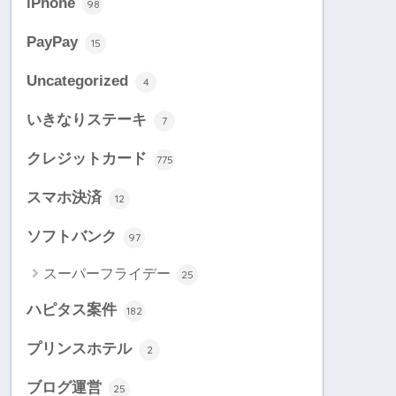
iPhone
98
PayPay
15
Uncategorized
4
いきなりステーキ
7
クレジットカード
775
スマホ決済
12
ソフトバンク
97
スーパーフライデー
25
ハピタス案件
182
プリンスホテル
2
ブログ運営
25