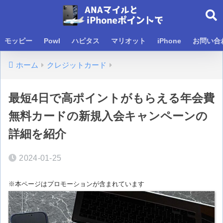
モッピー
Powl
ハピタス
マリオット
iPhone
お問い合
ホーム
クレジットカード
最短4日で高ポイントがもらえる年会費
無料カードの新規入会キャンペーンの
詳細を紹介
2024-01-25
※本ページはプロモーションが含まれています