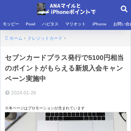
モッピー
Powl
ハピタス
マリオット
iPhone
お問い合
ホーム
クレジットカード
セブンカードプラス発行で5100円相当
のポイントがもらえる新規入会キャン
ペーン実施中
2024-01-26
※本ページはプロモーションが含まれています