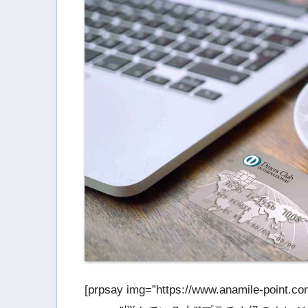
[prpsay img=”https://www.anamile-point.