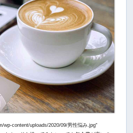
com/wp-content/uploads/2020/09/男性悩み.jpg”