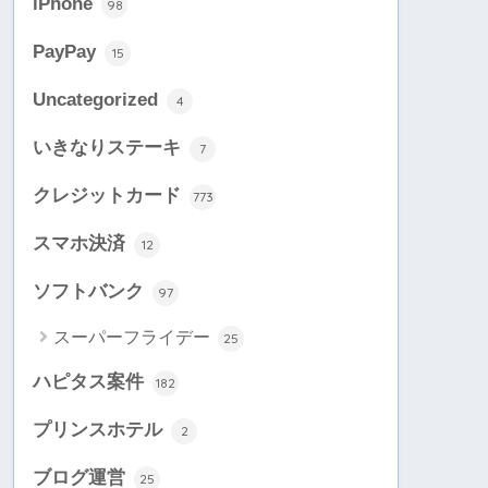
iPhone
98
PayPay
15
Uncategorized
4
いきなりステーキ
7
クレジットカード
773
スマホ決済
12
ソフトバンク
97
スーパーフライデー
25
ハピタス案件
182
プリンスホテル
2
ブログ運営
25