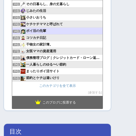
その日暮らし、身の丈暮らし
10位
じみたの生活
11位
小さいおうち
12位
ケチケチママと呼ばれて
13位
ポイ活の先輩
14位
コツカチ日記
15位
干物女の家計簿。
16位
女医ママの資産運用
17位
債務整理ブログ｜クレジットカード・ローン返済で悩んでいる方へ
18位
一人暮らしのゆる〜い節約
19位
まったりポイ活サイト
20位
節約とケチは違いけり
21位
このカテゴリを全て表示
参加する
このブログに投票する
目次