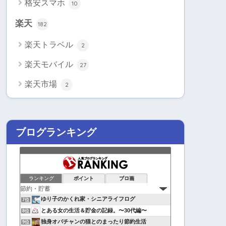
格安スマホ
10
楽天
182
楽天トラベル
2
楽天モバイル
27
楽天市場
2
ブログランキング
ランキング
ポイント
ブロ画
ゆり子のかくれ家・シニアライフログ
7位
とある女の生活＆貯金の記録。〜30代編〜
8位
独身オバチャンの猫とのまったり節約生活
9位