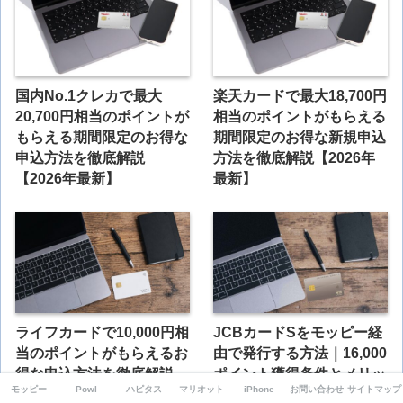
国内No.1クレカで最大
楽天カードで最大18,700円
20,700円相当のポイントが
相当のポイントがもらえる
もらえる期間限定のお得な
期間限定のお得な新規申込
申込方法を徹底解説
方法を徹底解説【2026年
【2026年最新】
最新】
ライフカードで10,000円相
JCBカードSをモッピー経
当のポイントがもらえるお
由で発行する方法｜16,000
得な申込方法を徹底解説
ポイント獲得条件とメリッ
モッピー
Powl
ハピタス
マリオット
iPhone
お問い合わせ
サイトマップ
【2026年8月】
ト