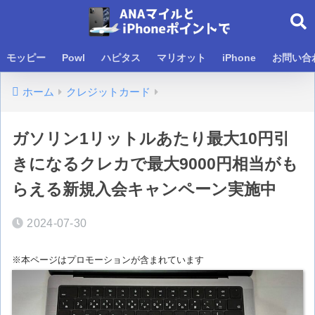
モッピー
Powl
ハピタス
マリオット
iPhone
お問い合
ホーム
クレジットカード
ガソリン1リットルあたり最大10円引
きになるクレカで最大9000円相当がも
らえる新規入会キャンペーン実施中
2024-07-30
※本ページはプロモーションが含まれています