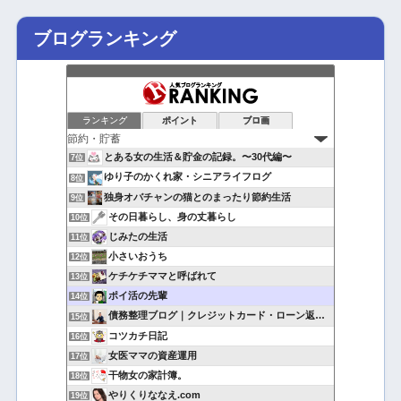
ブログランキング
ランキング
ポイント
ブロ画
とある女の生活＆貯金の記録。〜30代編〜
7位
ゆり子のかくれ家・シニアライフログ
8位
独身オバチャンの猫とのまったり節約生活
9位
その日暮らし、身の丈暮らし
10位
じみたの生活
11位
小さいおうち
12位
ケチケチママと呼ばれて
13位
ポイ活の先輩
14位
債務整理ブログ｜クレジットカード・ローン返済で悩んでいる方へ
15位
コツカチ日記
16位
女医ママの資産運用
17位
干物女の家計簿。
18位
やりくりななえ.com
19位