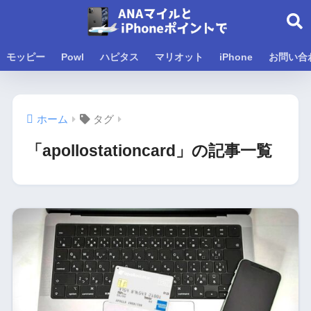
モッピー
Powl
ハピタス
マリオット
iPhone
お問い合
ホーム
タグ
「apollostationcard」の記事一覧