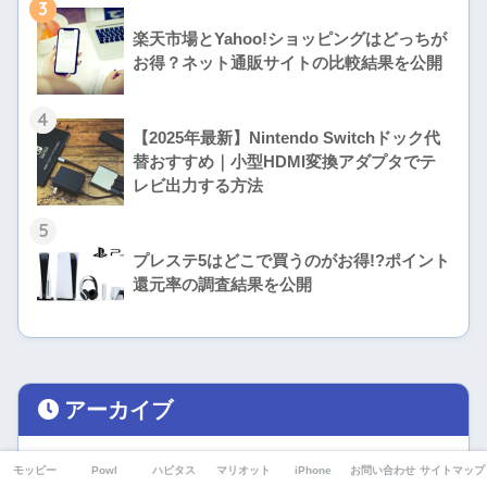
3
楽天市場とYahoo!ショッピングはどっちが
お得？ネット通販サイトの比較結果を公開
4
【2025年最新】Nintendo Switchドック代
替おすすめ｜小型HDMI変換アダプタでテ
レビ出力する方法
5
プレステ5はどこで買うのがお得!?ポイント
還元率の調査結果を公開
アーカイブ
モッピー
Powl
ハピタス
マリオット
iPhone
お問い合わせ
サイトマップ