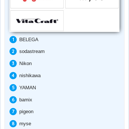
BELEGA
sodastream
Nikon
nishikawa
YAMAN
bamix
pigeon
myse