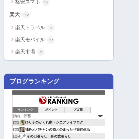
格安スマホ
10
楽天
182
楽天トラベル
2
楽天モバイル
27
楽天市場
2
ブログランキング
ランキング
ポイント
ブロ画
ゆり子のかくれ家・シニアライフログ
8位
独身オバチャンの猫とのまったり節約生活
9位
その日暮らし、身の丈暮らし
10位