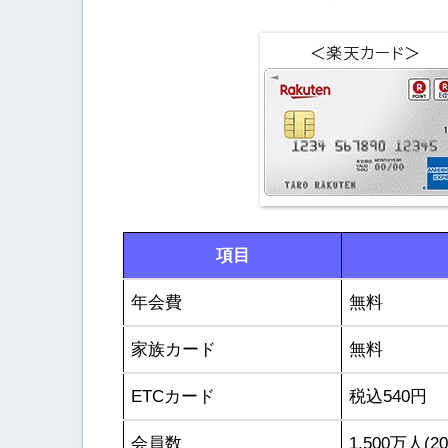
項目
年会費
無料
家族カード
無料
ETCカード
税込540円
会員数
1,500万人(2