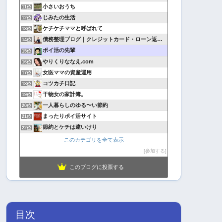
小さいおうち
11位
じみたの生活
12位
ケチケチママと呼ばれて
13位
債務整理ブログ｜クレジットカード・ローン返済で悩んでいる方へ
14位
ポイ活の先輩
15位
やりくりななえ.com
16位
女医ママの資産運用
17位
コツカチ日記
18位
干物女の家計簿。
19位
一人暮らしのゆる〜い節約
20位
まったりポイ活サイト
21位
節約とケチは違いけり
22位
このカテゴリを全て表示
参加する
このブログに投票する
目次