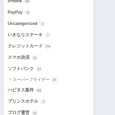
iPhone
98
PayPay
15
Uncategorized
4
いきなりステーキ
7
クレジットカード
774
スマホ決済
12
ソフトバンク
97
スーパーフライデー
25
ハピタス案件
182
プリンスホテル
2
ブログ運営
25