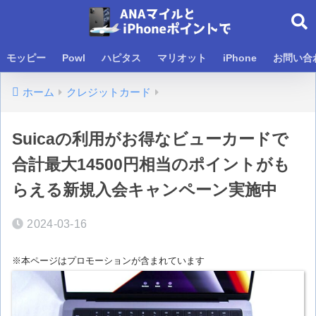
モッピー
Powl
ハピタス
マリオット
iPhone
お問い合
ホーム
クレジットカード
Suicaの利用がお得なビューカードで
合計最大14500円相当のポイントがも
らえる新規入会キャンペーン実施中
2024-03-16
※本ページはプロモーションが含まれています