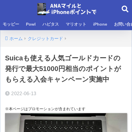
モッピー
Powl
ハピタス
マリオット
iPhone
お問い合
ホーム
クレジットカード
Suicaも使える人気ゴールドカードの
発行で最大51000円相当のポイントが
もらえる入会キャンペーン実施中
2022-06-13
※本ページはプロモーションが含まれています