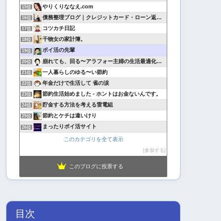
やりくりななえ.com
15位
債務整理ブログ｜クレジットカード・ローン返済で悩んでいる方へ
16位
コツカチ日記
17位
干物女の家計簿。
18位
ポイ活の先輩
19位
崩れても、回る〜アラフォー主婦の生活最適化日記
20位
一人暮らしのゆる〜い節約
21位
年金だけで生活して 雀の涙
22位
節約生活始めました - ホントはお金ないんです。
23位
貯金する方法を考える雷電組
24位
節約とケチは違いけり
25位
まったりポイ活サイト
26位
このカテゴリを全て表示
参加する
このブログに投票する
目次