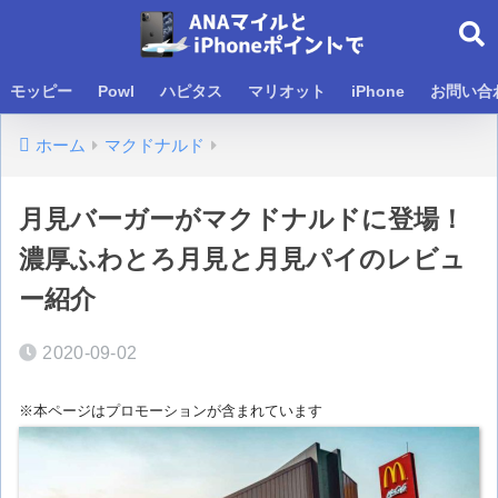
モッピー
Powl
ハピタス
マリオット
iPhone
お問い合
ホーム
マクドナルド
月見バーガーがマクドナルドに登場！
濃厚ふわとろ月見と月見パイのレビュ
ー紹介
2020-09-02
※本ページはプロモーションが含まれています