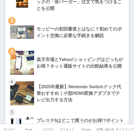
ックの「倍バーガー」注文で気をつけるこ
とを公開
2
モッピーの初回審査とはなに？初めてのポ
イント交換に必要な手続きを解説
3
楽天市場とYahoo!ショッピングはどっちが
お得？ネット通販サイトの比較結果を公開
4
【2025年最新】Nintendo Switchドック代
替おすすめ｜小型HDMI変換アダプタでテ
レビ出力する方法
5
プレステ5はどこで買うのがお得!?ポイント
還元率の調査結果を公開
モッピー
Powl
ハピタス
マリオット
iPhone
お問い合わせ
サイトマップ