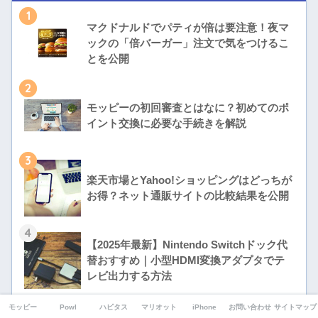
1
マクドナルドでパティが倍は要注意！夜マ
ックの「倍バーガー」注文で気をつけるこ
とを公開
2
モッピーの初回審査とはなに？初めてのポ
イント交換に必要な手続きを解説
3
楽天市場とYahoo!ショッピングはどっちが
お得？ネット通販サイトの比較結果を公開
4
【2025年最新】Nintendo Switchドック代
替おすすめ｜小型HDMI変換アダプタでテ
レビ出力する方法
5
モッピー
Powl
ハピタス
マリオット
iPhone
お問い合わせ
サイトマップ