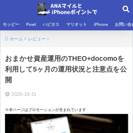
モッピー
Powl
ハピタス
マリオット
iPhone
お問い合
ホーム
レビュー
おまかせ資産運用のTHEO+docomoを
利用して5ヶ月の運用状況と注意点を公
開
2020-10-31
※本ページはプロモーションが含まれています