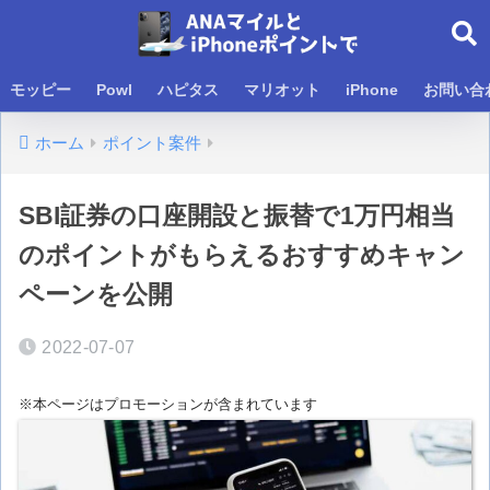
モッピー
Powl
ハピタス
マリオット
iPhone
お問い合
ホーム
ポイント案件
SBI証券の口座開設と振替で1万円相当
のポイントがもらえるおすすめキャン
ペーンを公開
2022-07-07
※本ページはプロモーションが含まれています