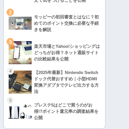
文で気をつけることを公開
2
モッピーの初回審査とはなに？初
めてのポイント交換に必要な手続
きを解説
3
楽天市場とYahoo!ショッピングは
どっちがお得？ネット通販サイト
の比較結果を公開
4
【2025年最新】Nintendo Switch
ドック代替おすすめ｜小型HDMI
変換アダプタでテレビ出力する方
法
5
プレステ5はどこで買うのがお
得!?ポイント還元率の調査結果を
公開