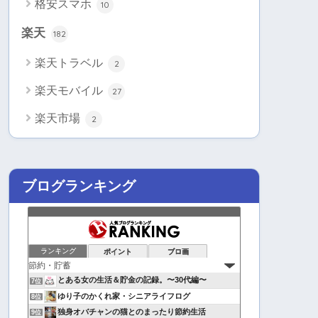
格安スマホ
10
楽天
182
楽天トラベル
2
楽天モバイル
27
楽天市場
2
ブログランキング
ランキング
ポイント
ブロ画
とある女の生活＆貯金の記録。〜30代編〜
7位
ゆり子のかくれ家・シニアライフログ
8位
独身オバチャンの猫とのまったり節約生活
9位