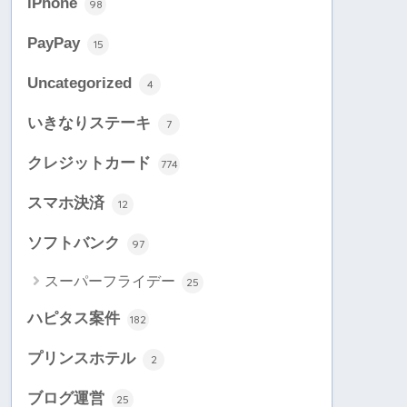
iPhone
98
PayPay
15
Uncategorized
4
いきなりステーキ
7
クレジットカード
774
スマホ決済
12
ソフトバンク
97
スーパーフライデー
25
ハピタス案件
182
プリンスホテル
2
ブログ運営
25