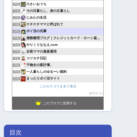
小さいおうち
10位
その日暮らし、身の丈暮らし
11位
じみたの生活
12位
ケチケチママと呼ばれて
13位
ポイ活の先輩
14位
債務整理ブログ｜クレジットカード・ローン返済で悩んでいる方へ
15位
やりくりななえ.com
16位
女医ママの資産運用
17位
コツカチ日記
18位
干物女の家計簿。
19位
一人暮らしのゆる〜い節約
20位
まったりポイ活サイト
21位
このカテゴリを全て表示
参加する
このブログに投票する
目次