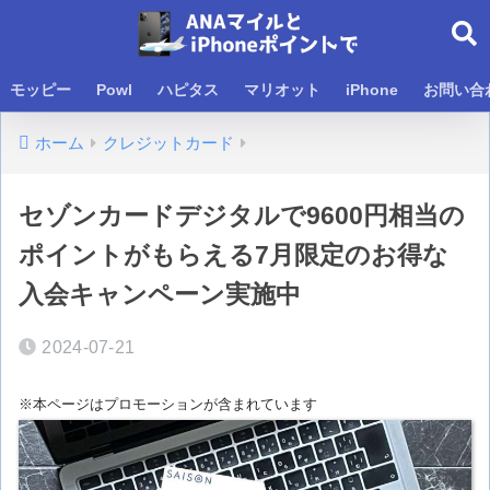
モッピー
Powl
ハピタス
マリオット
iPhone
お問い合
ホーム
クレジットカード
セゾンカードデジタルで9600円相当の
ポイントがもらえる7月限定のお得な
入会キャンペーン実施中
2024-07-21
※本ページはプロモーションが含まれています