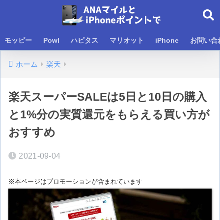
モッピー
Powl
ハピタス
マリオット
iPhone
お問い合
ホーム
楽天
楽天スーパーSALEは5日と10日の購入
と1%分の実質還元をもらえる買い方が
おすすめ
2021-09-04
※本ページはプロモーションが含まれています