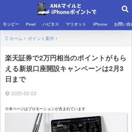
モッピー
Powl
ハピタス
マリオット
iPhone
お問い合
ホーム
ポイント案件
楽天証券で2万円相当のポイントがもら
える新規口座開設キャンペーンは2月3
日まで
2025-02-03
※本ページはプロモーションが含まれています