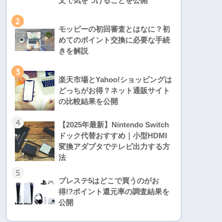
文で気をつけることを公開
2
モッピーの初回審査とはなに？初
めてのポイント交換に必要な手続
きを解説
3
楽天市場とYahoo!ショッピングは
どっちがお得？ネット通販サイト
の比較結果を公開
4
【2025年最新】Nintendo Switch
ドック代替おすすめ｜小型HDMI
変換アダプタでテレビ出力する方
法
5
プレステ5はどこで買うのがお
得!?ポイント還元率の調査結果を
公開