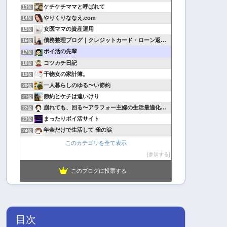
ケチケチママと呼ばれて
13位
やりくりななえ.com
14位
女医ママの資産運用
15位
債務整理ブログ｜クレジットカード・ローン返済で悩んでいる方へ
16位
ポイ活の先輩
17位
コツカチ日記
18位
干物女の家計簿。
19位
一人暮らしのゆる〜い節約
20位
節約とケチは違いけり
21位
崩れても、回る〜アラフォー主婦の生活最適化日記
22位
まったりポイ活サイト
23位
年金だけで生活して 雀の涙
24位
このカテゴリを全て表示
参加する
このブログに投票する
目次