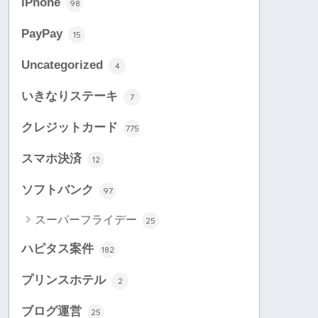
iPhone
98
PayPay
15
Uncategorized
4
いきなりステーキ
7
クレジットカード
775
スマホ決済
12
ソフトバンク
97
スーパーフライデー
25
ハピタス案件
182
プリンスホテル
2
ブログ運営
25