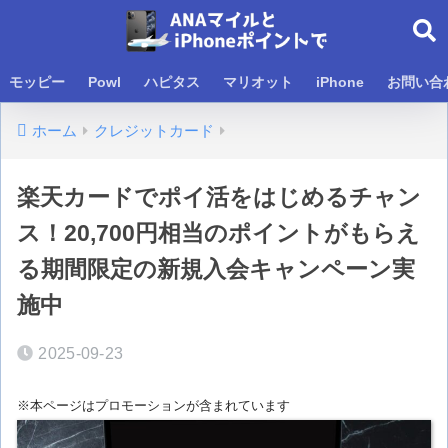
モッピー
Powl
ハピタス
マリオット
iPhone
お問い合
ホーム
クレジットカード
楽天カードでポイ活をはじめるチャン
ス！20,700円相当のポイントがもらえ
る期間限定の新規入会キャンペーン実
施中
2025-09-23
※本ページはプロモーションが含まれています