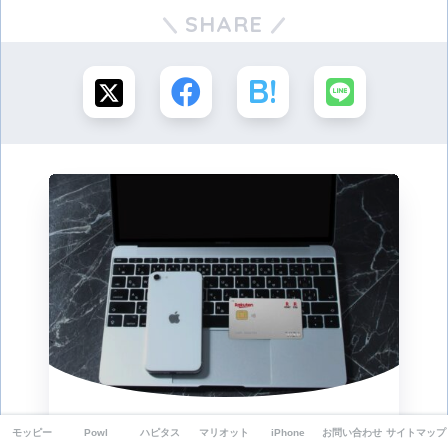
SHARE
この記事が気に入ったらフォローしよう
モッピー
Powl
ハピタス
マリオット
iPhone
お問い合わせ
サイトマップ