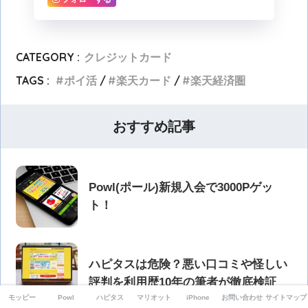
CATEGORY :
クレジットカード
TAGS :
ポイ活
楽天カード
楽天経済圏
おすすめ記事
Powl(ポール)新規入会で3000Pゲッ
ト！
ハピタスは危険？悪い口コミや怪しい
評判を利用歴10年の筆者が徹底検証
モッピー
Powl
ハピタス
マリオット
iPhone
お問い合わせ
サイトマップ