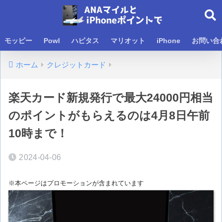
モッピー
Powl
ハピタス
マリオット
iPhone
お問い合
ホーム
クレジットカード
楽天カード新規発行で最大24000円相当
のポイントがもらえるのは4月8日午前
10時まで！
2024-04-06
※本ページはプロモーションが含まれています