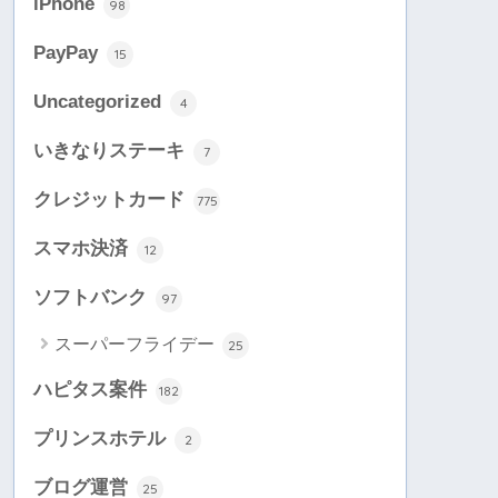
iPhone
98
PayPay
15
Uncategorized
4
いきなりステーキ
7
クレジットカード
775
スマホ決済
12
ソフトバンク
97
スーパーフライデー
25
ハピタス案件
182
プリンスホテル
2
ブログ運営
25