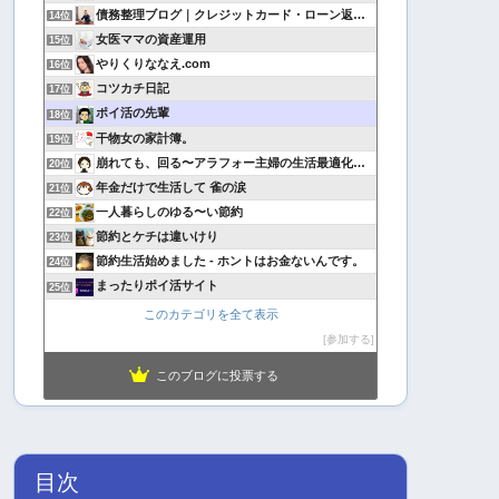
債務整理ブログ｜クレジットカード・ローン返済で悩んでいる方へ
14位
女医ママの資産運用
15位
やりくりななえ.com
16位
コツカチ日記
17位
ポイ活の先輩
18位
干物女の家計簿。
19位
崩れても、回る〜アラフォー主婦の生活最適化日記
20位
年金だけで生活して 雀の涙
21位
一人暮らしのゆる〜い節約
22位
節約とケチは違いけり
23位
節約生活始めました - ホントはお金ないんです。
24位
まったりポイ活サイト
25位
このカテゴリを全て表示
参加する
このブログに投票する
目次