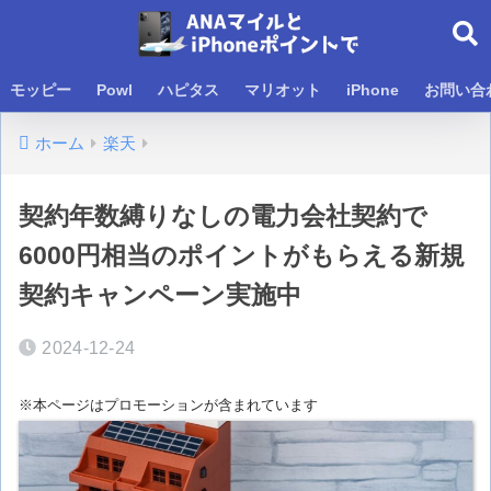
モッピー
Powl
ハピタス
マリオット
iPhone
お問い合
ホーム
楽天
契約年数縛りなしの電力会社契約で
6000円相当のポイントがもらえる新規
契約キャンペーン実施中
2024-12-24
※本ページはプロモーションが含まれています