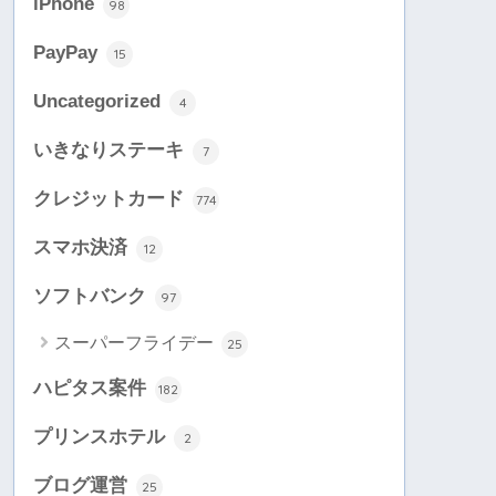
iPhone
98
PayPay
15
Uncategorized
4
いきなりステーキ
7
クレジットカード
774
スマホ決済
12
ソフトバンク
97
スーパーフライデー
25
ハピタス案件
182
プリンスホテル
2
ブログ運営
25