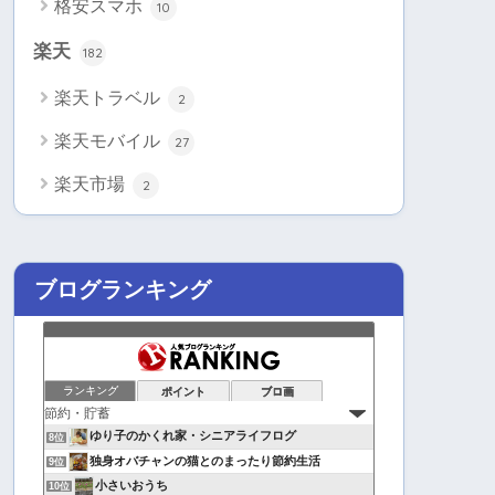
格安スマホ
10
楽天
182
楽天トラベル
2
楽天モバイル
27
楽天市場
2
ブログランキング
ランキング
ポイント
ブロ画
ゆり子のかくれ家・シニアライフログ
8位
独身オバチャンの猫とのまったり節約生活
9位
小さいおうち
10位