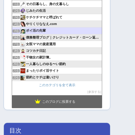
その日暮らし、身の丈暮らし
11位
じみたの生活
12位
ケチケチママと呼ばれて
13位
やりくりななえ.com
14位
ポイ活の先輩
15位
債務整理ブログ｜クレジットカード・ローン返済で悩んでいる方へ
16位
女医ママの資産運用
17位
コツカチ日記
18位
干物女の家計簿。
19位
一人暮らしのゆる〜い節約
20位
まったりポイ活サイト
21位
節約とケチは違いけり
22位
このカテゴリを全て表示
参加する
このブログに投票する
目次