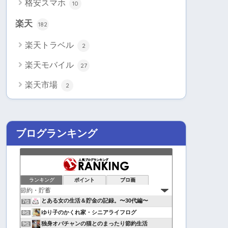
格安スマホ
10
楽天
182
楽天トラベル
2
楽天モバイル
27
楽天市場
2
ブログランキング
ランキング
ポイント
ブロ画
とある女の生活＆貯金の記録。〜30代編〜
7位
ゆり子のかくれ家・シニアライフログ
8位
独身オバチャンの猫とのまったり節約生活
9位