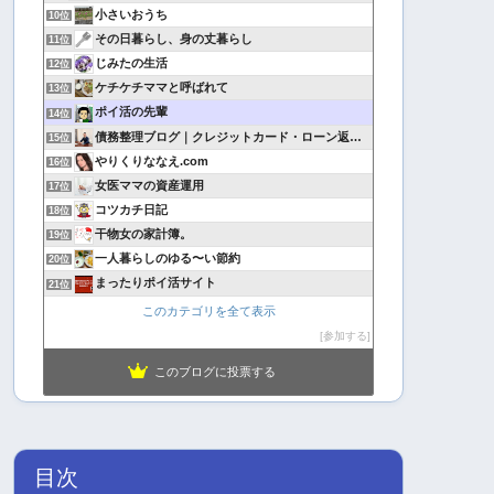
小さいおうち
10位
その日暮らし、身の丈暮らし
11位
じみたの生活
12位
ケチケチママと呼ばれて
13位
ポイ活の先輩
14位
債務整理ブログ｜クレジットカード・ローン返済で悩んでいる方へ
15位
やりくりななえ.com
16位
女医ママの資産運用
17位
コツカチ日記
18位
干物女の家計簿。
19位
一人暮らしのゆる〜い節約
20位
まったりポイ活サイト
21位
このカテゴリを全て表示
参加する
このブログに投票する
目次