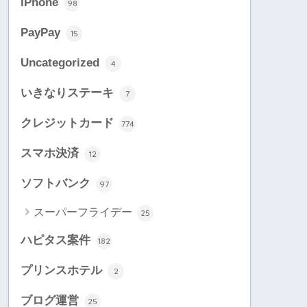
iPhone
98
PayPay
15
Uncategorized
4
いきなりステーキ
7
クレジットカード
774
スマホ決済
12
ソフトバンク
97
スーパーフライデー
25
ハピタス案件
182
プリンスホテル
2
ブログ運営
25