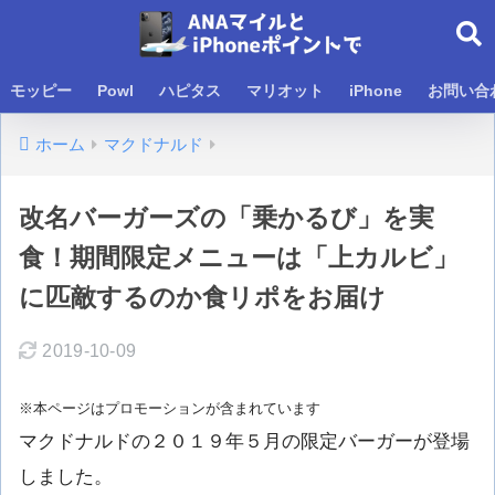
モッピー
Powl
ハピタス
マリオット
iPhone
お問い合
ホーム
マクドナルド
改名バーガーズの「乗かるび」を実
食！期間限定メニューは「上カルビ」
に匹敵するのか食リポをお届け
2019-10-09
※本ページはプロモーションが含まれています
マクドナルドの２０１９年５月の限定バーガーが登場
しました。