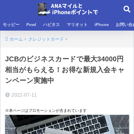
モッピー
Powl
ハピタス
マリオット
iPhone
お問い合
ホーム
クレジットカード
JCBのビジネスカードで最大34000円
相当がもらえる！お得な新規入会キャ
ンペーン実施中
2022-07-11
※本ページはプロモーションが含まれています