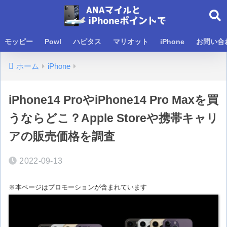
モッピー
Powl
ハピタス
マリオット
iPhone
お問い合
ホーム
iPhone
iPhone14 ProやiPhone14 Pro Maxを買
うならどこ？Apple Storeや携帯キャリ
アの販売価格を調査
2022-09-13
※本ページはプロモーションが含まれています