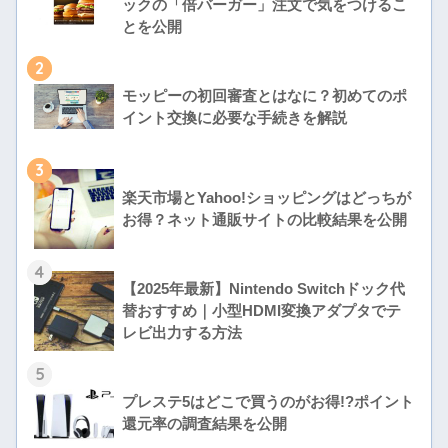
ックの「倍バーガー」注文で気をつけるこ
とを公開
2
モッピーの初回審査とはなに？初めてのポ
イント交換に必要な手続きを解説
3
楽天市場とYahoo!ショッピングはどっちが
お得？ネット通販サイトの比較結果を公開
4
【2025年最新】Nintendo Switchドック代
替おすすめ｜小型HDMI変換アダプタでテ
レビ出力する方法
5
プレステ5はどこで買うのがお得!?ポイント
還元率の調査結果を公開