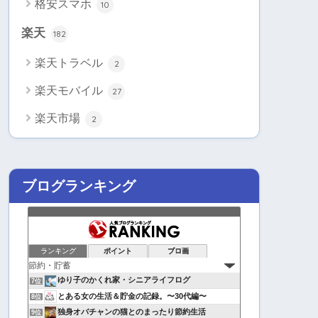
格安スマホ
10
楽天
182
楽天トラベル
2
楽天モバイル
27
楽天市場
2
ブログランキング
ランキング
ポイント
ブロ画
ゆり子のかくれ家・シニアライフログ
7位
とある女の生活＆貯金の記録。〜30代編〜
8位
独身オバチャンの猫とのまったり節約生活
9位