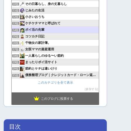
その日暮らし、身の丈暮らし
10位
じみたの生活
11位
小さいおうち
12位
ケチケチママと呼ばれて
13位
ポイ活の先輩
14位
コツカチ日記
15位
干物女の家計簿。
16位
女医ママの資産運用
17位
一人暮らしのゆる〜い節約
18位
まったりポイ活サイト
19位
節約とケチは違いけり
20位
債務整理ブログ｜クレジットカード・ローン返済で悩んでいる方へ
21位
このカテゴリを全て表示
参加する
このブログに投票する
目次