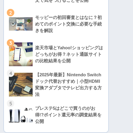
文で気をつけることを公開
2
モッピーの初回審査とはなに？初
めてのポイント交換に必要な手続
きを解説
3
楽天市場とYahoo!ショッピングは
どっちがお得？ネット通販サイト
の比較結果を公開
4
【2025年最新】Nintendo Switch
ドック代替おすすめ｜小型HDMI
変換アダプタでテレビ出力する方
法
5
プレステ5はどこで買うのがお
得!?ポイント還元率の調査結果を
公開