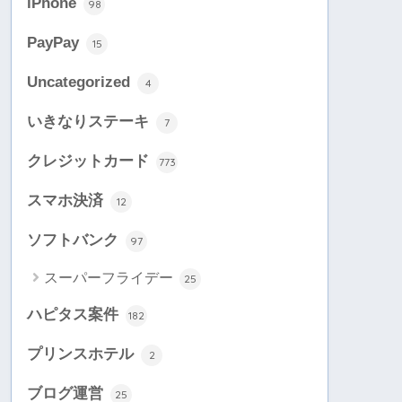
iPhone
98
PayPay
15
Uncategorized
4
いきなりステーキ
7
クレジットカード
773
スマホ決済
12
ソフトバンク
97
スーパーフライデー
25
ハピタス案件
182
プリンスホテル
2
ブログ運営
25