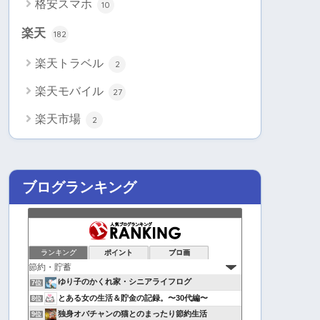
格安スマホ
10
楽天
182
楽天トラベル
2
楽天モバイル
27
楽天市場
2
ブログランキング
ランキング
ポイント
ブロ画
ゆり子のかくれ家・シニアライフログ
7位
とある女の生活＆貯金の記録。〜30代編〜
8位
独身オバチャンの猫とのまったり節約生活
9位