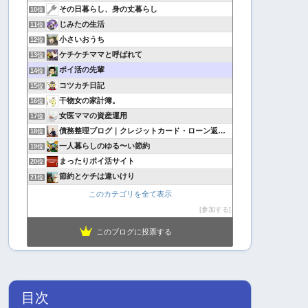
その日暮らし、身の丈暮らし
10位
じみたの生活
11位
小さいおうち
12位
ケチケチママと呼ばれて
13位
ポイ活の先輩
14位
コツカチ日記
15位
干物女の家計簿。
16位
女医ママの資産運用
17位
債務整理ブログ｜クレジットカード・ローン返済で悩んでいる方へ
18位
一人暮らしのゆる〜い節約
19位
まったりポイ活サイト
20位
節約とケチは違いけり
21位
このカテゴリを全て表示
参加する
このブログに投票する
目次