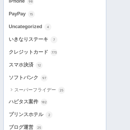
iPhone
98
PayPay
15
Uncategorized
4
いきなりステーキ
7
クレジットカード
773
スマホ決済
12
ソフトバンク
97
スーパーフライデー
25
ハピタス案件
182
プリンスホテル
2
ブログ運営
25