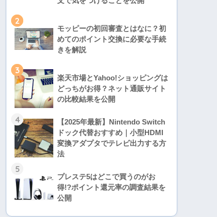
文で気をつけることを公開
2
モッピーの初回審査とはなに？初
めてのポイント交換に必要な手続
きを解説
3
楽天市場とYahoo!ショッピングは
どっちがお得？ネット通販サイト
の比較結果を公開
4
【2025年最新】Nintendo Switch
ドック代替おすすめ｜小型HDMI
変換アダプタでテレビ出力する方
法
5
プレステ5はどこで買うのがお
得!?ポイント還元率の調査結果を
公開