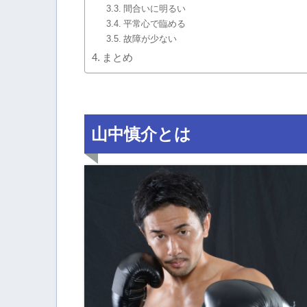
間合いに明るい
平常心で臨める
故障が少ない
まとめ
山中慎介とは